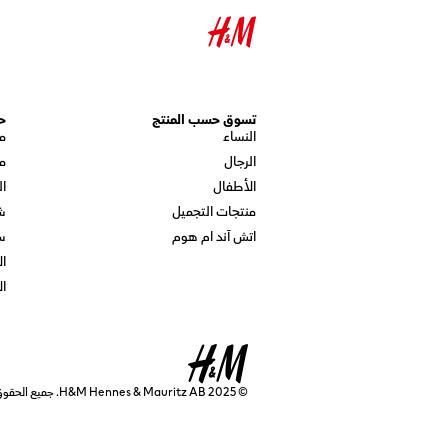
تسوق حسب المنتج
ح
النساء
م
الرجال
م
الأطفال
ال
منتجات التجميل
ش
اتش آند ام هوم
س
ال
ال
© 2025 H&M Hennes & Mauritz AB. جميع الحقوق محفوظة.