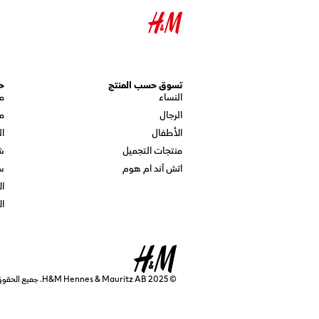
تسوق حسب المنتج
ح
النساء
م
الرجال
م
الأطفال
ال
منتجات التجميل
ش
اتش آند ام هوم
س
ال
ال
© 2025 H&M Hennes & Mauritz AB. جميع الحقوق محفوظة.