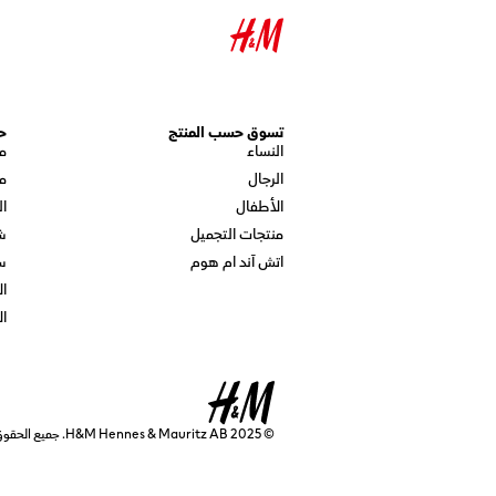
تسوق حسب المنتج
ح
النساء
م
الرجال
م
الأطفال
ال
منتجات التجميل
ش
اتش آند ام هوم
س
ال
ال
© 2025 H&M Hennes & Mauritz AB. جميع الحقوق محفوظة.