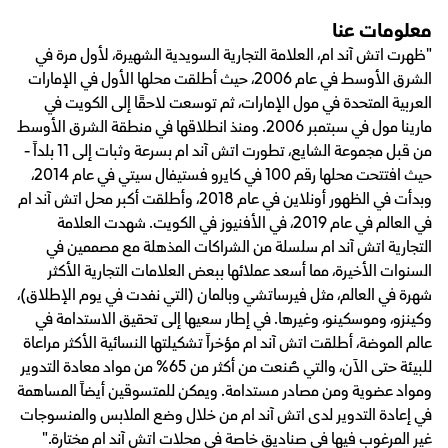
معلومات عنا
"ظهرت اتش آند ام، العلامة التجارية السويدية الشهيرة، لأول مرة في
الشرق الأوسط في عام 2006، حيث أطلقت محلها الأول في الإمارات
العربية المتحدة في مول الإمارات، ثم توسعت لاحقًا إلى الكويت في
مارينا مول في سبتمبر 2006. ومنذ انطلاقها في منطقة الشرق الأوسط
من قبل مجموعة الشايع، تطورت اتش آند ام بسرعة وثبات إلى 11 بلداً -
حيث افتتحت محلها رقم 100 في كايرو فستيفال سيتي في عام 2014،
وبدأت في الظهور أونلاين في عام 2018، وأطلقت أكبر محل اتش آند ام
في العالم في عام 2019، في الأفنيوز في الكويت. شهدت العلامة
التجارية اتش آند ام سلسلة من الشراكات المذهلة مع مصممين في
السنوات الأخيرة، مما أسعد عملائها ببعض العلامات التجارية الأكثر
شهرة في العالم، مثل فيرساتشي وبالمان (التي نفدت في يوم الإطلاق)،
وكينزو، وموسكينو، وغيرها. في إطار سعيها إلى تحقيق الاستدامة في
عالم الموضة، أطلقت اتش آند ام مؤخراً تشكيلتها النسائية الأكثر مراعاة
للبيئة حتى الآن، والتي صُنعت من أكثر من 65% من مواد معادة التدوير
ومواد عضوية ومن مصادر مستدامة. ويمكن للمتسوقين أيضاً المساهمة
في إعادة التدوير لدى اتش آند ام من خلال وضع الملابس والمنسوجات
غير المرغوب فيها في صناديق خاصة في محلات اتش آند ام مختارة."