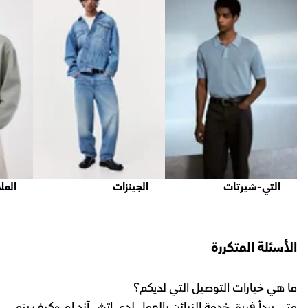
التي-شيرتات
الجينزات
المل
الأسئلة المتكررة
ما هي خيارات التوصيل التي لديكم؟
متى يبدأ فريق خدمة الزبائن بالعمل لدى اتش آند ام وكيف يتم