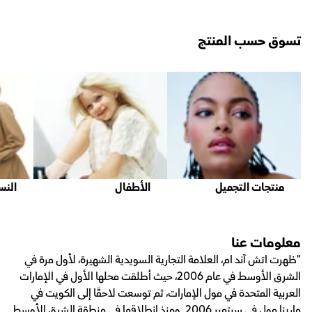
تسوق حسب المنتج
منتجات التجميل
الأطفال
النس
معلومات عنا
"ظهرت اتش آند ام، العلامة التجارية السويدية الشهيرة، لأول مرة في
الشرق الأوسط في عام 2006، حيث أطلقت محلها الأول في الإمارات
العربية المتحدة في مول الإمارات، ثم توسعت لاحقًا إلى الكويت في
مارينا مول في سبتمبر 2006. ومنذ انطلاقها في منطقة الشرق الأوسط