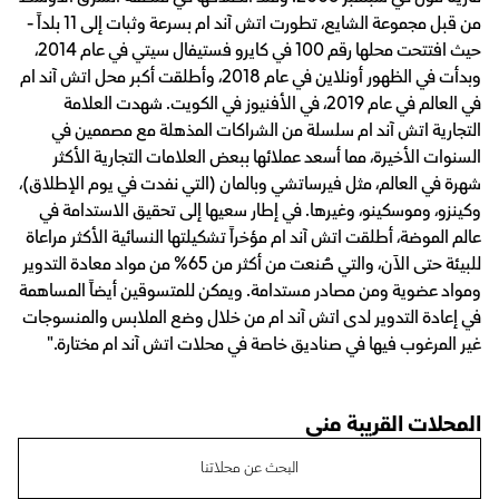
من قبل مجموعة الشايع، تطورت اتش آند ام بسرعة وثبات إلى 11 بلداً -
حيث افتتحت محلها رقم 100 في كايرو فستيفال سيتي في عام 2014،
وبدأت في الظهور أونلاين في عام 2018، وأطلقت أكبر محل اتش آند ام
في العالم في عام 2019، في الأفنيوز في الكويت. شهدت العلامة
التجارية اتش آند ام سلسلة من الشراكات المذهلة مع مصممين في
السنوات الأخيرة، مما أسعد عملائها ببعض العلامات التجارية الأكثر
شهرة في العالم، مثل فيرساتشي وبالمان (التي نفدت في يوم الإطلاق)،
وكينزو، وموسكينو، وغيرها. في إطار سعيها إلى تحقيق الاستدامة في
عالم الموضة، أطلقت اتش آند ام مؤخراً تشكيلتها النسائية الأكثر مراعاة
للبيئة حتى الآن، والتي صُنعت من أكثر من 65% من مواد معادة التدوير
ومواد عضوية ومن مصادر مستدامة. ويمكن للمتسوقين أيضاً المساهمة
في إعادة التدوير لدى اتش آند ام من خلال وضع الملابس والمنسوجات
غير المرغوب فيها في صناديق خاصة في محلات اتش آند ام مختارة."
المحلات القريبة مني
البحث عن محلاتنا