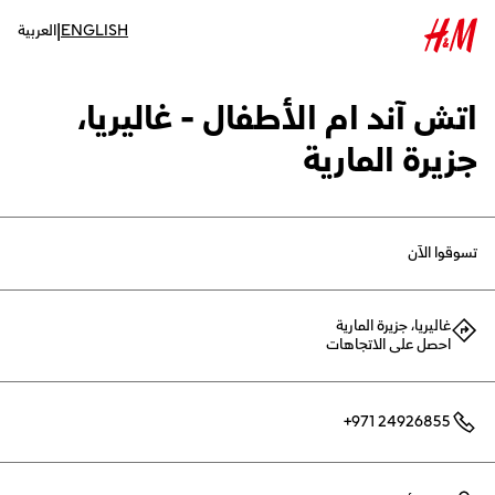
|
ENGLISH
العربية
اتش آند ام الأطفال - غاليريا،
جزيرة المارية
تسوقوا الآن
غاليريا، جزيرة المارية
احصل على الاتجاهات
+971 24926855