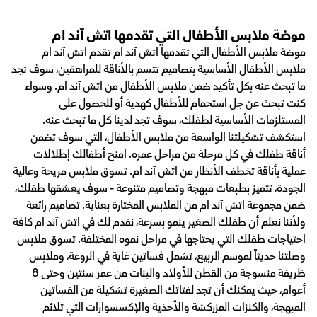
موضة ملابس الأطفال التي تقدمها اتش آند ام
موضة ملابس الأطفال التي تقدمها اتش آند ام تقدم اتش آند ام
ملابس الأطفال الأساسية بتصاميم تتسم بالأناقة للمراهقين، سوف تجد
ما تبحث عنه بكل تأكيد ضمن ملابس الأطفال من اتش آند ام. وسواء
كنت تبحث عن جل استحمام للأطفال كهدية أو للحصول على
المستلزمات الأساسية لطفلك، سوف تجد لدينا كل ما تبحث عنه.
استكشف تشكيلتنا الواسعة من ملابس الأطفال، التي سوف تضمن
أناقة طفلك في كل مرحلة من مراحل عمره. امنح أطفالك إطلالات
عملية بأناقة تخطف الأنظار من اتش آند ام. تسوق ملابس مريحة وعالية
الجودة، تتميز بطبعات مبهجة وتصاميم متنوعة - سوف يعشقها طفلك،
ضمن مجموعة اتش آند ام من الملابس المختارة بعناية. تصاميم رائعة
ولأننا نعلم أن طفلك الصغير ينمو بسرعة، نقدم لك في اتش آند ام كافة
احتياجات طفلك التي يحتاجها في مراحل نموه المختلفة. تسوق ملابس
وصلتنا حديثاً لموسم الربيع، تشمل فساتين غاية في الروعة، وملابس
ظريفة منسوجة من القطن للأولاد والبنات من عمر سنتين وحتى 8
أعوام، حيث يمكنك أن تجد لفتاتك الصغيرة تشكيلة من الفساتين
المبهجة، والكنزات المزركشة والأحذية والإكسسوارات التي تلائم