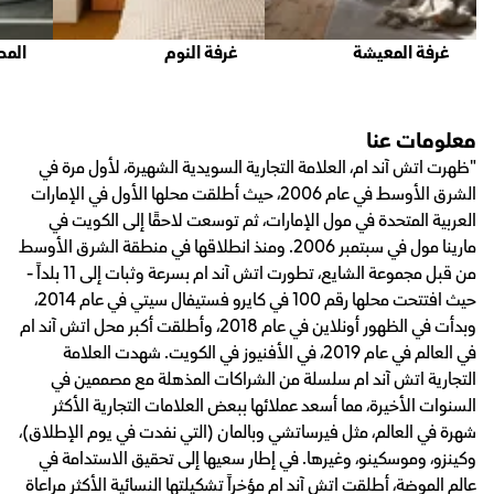
غرفة المعيشة
غرفة النوم
المط
معلومات عنا
"ظهرت اتش آند ام، العلامة التجارية السويدية الشهيرة، لأول مرة في
الشرق الأوسط في عام 2006، حيث أطلقت محلها الأول في الإمارات
العربية المتحدة في مول الإمارات، ثم توسعت لاحقًا إلى الكويت في
مارينا مول في سبتمبر 2006. ومنذ انطلاقها في منطقة الشرق الأوسط
من قبل مجموعة الشايع، تطورت اتش آند ام بسرعة وثبات إلى 11 بلداً -
حيث افتتحت محلها رقم 100 في كايرو فستيفال سيتي في عام 2014،
وبدأت في الظهور أونلاين في عام 2018، وأطلقت أكبر محل اتش آند ام
في العالم في عام 2019، في الأفنيوز في الكويت. شهدت العلامة
التجارية اتش آند ام سلسلة من الشراكات المذهلة مع مصممين في
السنوات الأخيرة، مما أسعد عملائها ببعض العلامات التجارية الأكثر
شهرة في العالم، مثل فيرساتشي وبالمان (التي نفدت في يوم الإطلاق)،
وكينزو، وموسكينو، وغيرها. في إطار سعيها إلى تحقيق الاستدامة في
عالم الموضة، أطلقت اتش آند ام مؤخراً تشكيلتها النسائية الأكثر مراعاة