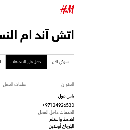
اتش آند ام الن
تسوقي الآن
احصل على الاتجاهات
ا
العنوان
ساعات العمل
ياس مول
+971 24926530
الخدمات داخل المحل
اضغط واستلم
الإرجاع أونلاين