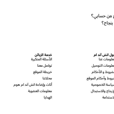
لغ من حسابي؟
بنجاح؟
ول اتش آند ام
خدمة الزبائن
علومات عنا
الأسئلة المتكررة
علومات التوصيل
تواصل معنا
شروط و الأحكام
خريطة الموقع
روط وأحكام الموقع
محلاتنا
ياسة الخصوصية
أثاث وإضاءة اتش آند ام هوم
إرجاع والاستبدال
معلومات العضوية
استدامة
الهدايا