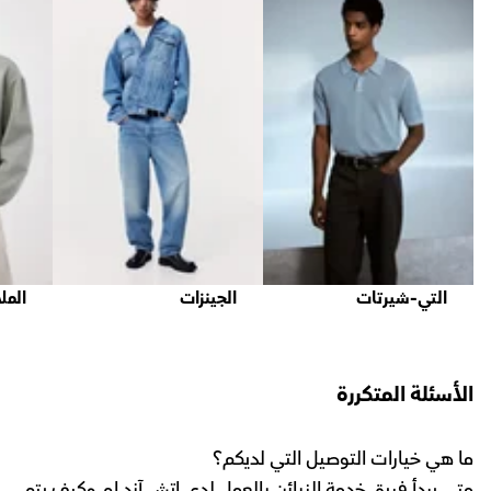
التي-شيرتات
الجينزات
المل
الأسئلة المتكررة
ما هي خيارات التوصيل التي لديكم؟
متى يبدأ فريق خدمة الزبائن بالعمل لدى اتش آند ام وكيف يتم