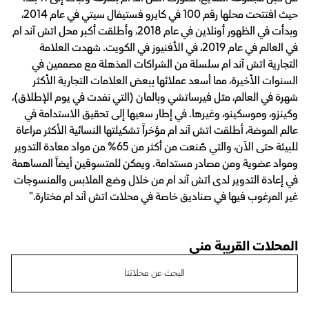
حيث افتتحت محلها رقم 100 في كايرو فستيفال سيتي في عام 2014،
وبدأت في الظهور أونلاين في عام 2018، وأطلقت أكبر محل اتش آند ام
في العالم في عام 2019، في الأفنيوز في الكويت. شهدت العلامة
التجارية اتش آند ام سلسلة من الشراكات المذهلة مع مصممين في
السنوات الأخيرة، مما أسعد عملائها ببعض العلامات التجارية الأكثر
شهرة في العالم، مثل فيرساتشي وبالمان (التي نفدت في يوم الإطلاق)،
وكينزو، وموسكينو، وغيرها. في إطار سعيها إلى تحقيق الاستدامة في
عالم الموضة، أطلقت اتش آند ام مؤخراً تشكيلتها النسائية الأكثر مراعاة
للبيئة حتى الآن، والتي صُنعت من أكثر من 65% من مواد معادة التدوير
ومواد عضوية ومن مصادر مستدامة. ويمكن للمتسوقين أيضاً المساهمة
في إعادة التدوير لدى اتش آند ام من خلال وضع الملابس والمنسوجات
غير المرغوب فيها في صناديق خاصة في محلات اتش آند ام مختارة."
المحلات القريبة مني
البحث عن محلاتنا