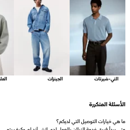
التي-شيرتات
الجينزات
المل
الأسئلة المتكررة
ما هي خيارات التوصيل التي لديكم؟
متى يبدأ فريق خدمة الزبائن بالعمل لدى اتش آند ام وكيف يتم