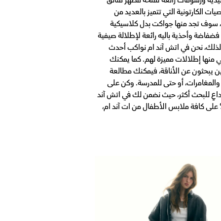
 الكارتونية التي تتميز بالعديد من
، سوف تجد منها جواكت بدل كلاسيكية
ضفاضة وأحذية باليه رائعة لإطلالة صيفية
لذلك، نحن في اتش آند ام نواكب أحدث
من العناء. تفقد تشكيلتنا من ملابس الأولاد والبنات بعمر 8 – 14 عاماً، تستوحي منها إطلالات مميزة لهم. كما يمكنك
ين يبحثون عن الأناقة، فيمكنك مطالعة
والمغامرات، أو حتى للمدرسة. وكن على
داعٍ للبحث أكثر، حيث نضمن لك في اتش آند
عداد طفلك لأية مناسبة. هل تبحث عن عروض مذهلة؟ تفقد عروضنا هنا في اتش آند ام، وتمتع بتنزيلت لغاية 70% على كافة ملابس الأطفال من ات آند ام،