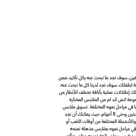
هقين، سوف تجد ما تبحث عنه بكل تأكيد ضمن
 لطفلك، سوف تجد لدينا كل ما تبحث عنه.
 إطلالات عملية بأناقة تخطف الأنظار من
ة اتش آند ام من الملابس المختارة
ها في مراحل نموه المختلفة. تسوق ملابس
وصلتنا حديثاً لموسم الربيع، تشمل فساتين غاية في الروعة، وملابس ظريفة منسوجة من القطن للأولاد والبنات من عمر سنتين وحتى 8 أعوام، حيث يمكنك أن تجد
 والأنشطة المختلفة من أوقات اللعب أو
في مراحل نموه بملابس مذهلة تمنحه
ليدية ورسومات رائعة تمنحه مظهر متألق