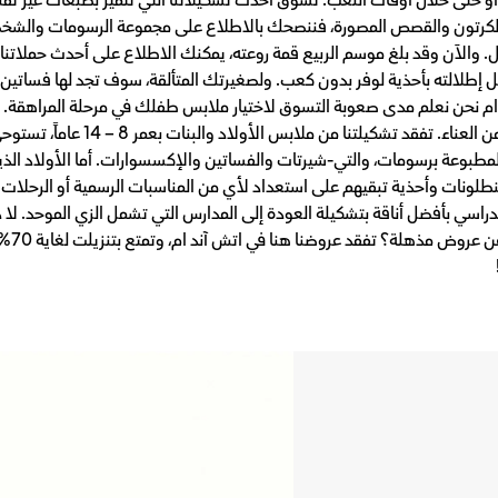
لكرتون والقصص المصورة، فننصحك بالاطلاع على مجموعة الرسومات والشخصيات
والآن وقد بلغ موسم الربيع قمة روعته، يمكنك الاطلاع على أحدث حملاتنا
إطلالته بأحذية لوفر بدون كعب. ولصغيرتك المتألقة، سوف تجد لها فساتين ف
 ام نحن نعلم مدى صعوبة التسوق لاختيار ملابس طفلك في مرحلة المراهقة. 
صيحات الموضة لنمنحك تجربة تسوق خالية 
 المطبوعة برسومات، والتي-شيرتات والفساتين والإكسسوارات. أما الأولاد الذ
طلونات وأحذية تبقيهم على استعداد لأي من المناسبات الرسمية أو الرحلات 
راسي بأفضل أناقة بتشكيلة العودة إلى المدارس التي تشمل الزي الموحد. لا 
ام است