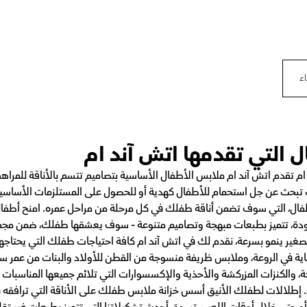
اء
التي تقدمها اتش آند ام
م تقدم اتش آند ام ملابس الأطفال الأساسية بتصاميم تتسم بالأناقة للمرا
تبحث عن جل استحمام للأطفال كهدية أو للحصول على المستلزمات الأساسية
ال، التي سوف تضمن أناقة طفلك في كل مرحلة من مراحل عمره. امنح أطفالك
ودة، تتميز بطبعات مبهجة وتصاميم متنوعة - سوف يعشقها طفلك، ضمن مجموع
الصغير ينمو بسرعة، نقدم لك في اتش آند ام كافة احتياجات طفلك التي يحتاج
ة، والكنزات المزركشة والأحذية والإكسسوارات التي تلائم جميعها المناسبات
 إطلالات لطفلك الأنيق أسس خزانة ملابس طفلك على الأناقة التي ترافقه 
 أو حتى خلال أوقات اللعب. تسوق أحدث تشكيلاتنا التي تتميز بطبعات غير تق