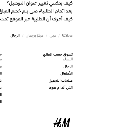
كيف يمكنني تغيير عنوان التوصيل؟
بعد اتمام الطلبية، متى يتم خصم المب
كيف أعرف أن الطلبية عبر الموقع تمت 
محلاتنا
/
دبي
/
مركز برجمان
/
الرجال
تسوق حسب المنتج
ح
النساء
م
الرجال
م
الأطفال
ال
منتجات التجميل
ش
اتش آند ام هوم
س
ال
ال