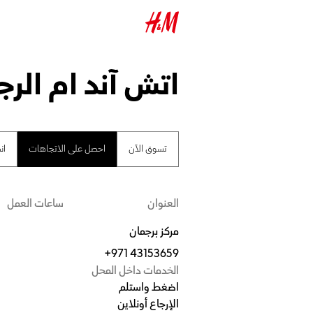
اتش آند ام الرج
تسوق الآن
احصل على الاتجاهات
ان
العنوان
ساعات العمل
مركز برجمان
+971 43153659
الخدمات داخل المحل
اضغط واستلم
الإرجاع أونلاين