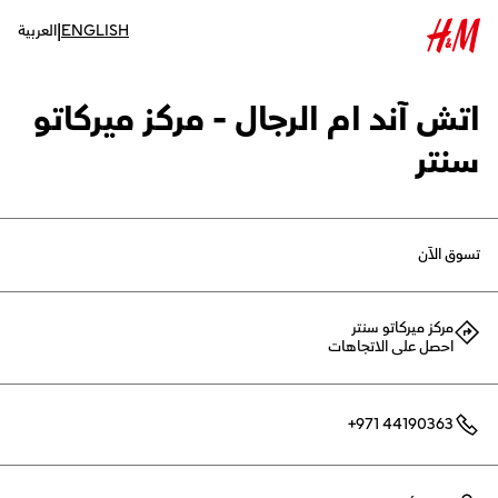
|
ENGLISH
العربية
اتش آند ام الرجال - مركز ميركاتو
سنتر
تسوق الآن
مركز ميركاتو سنتر
احصل على الاتجاهات
+971 44190363