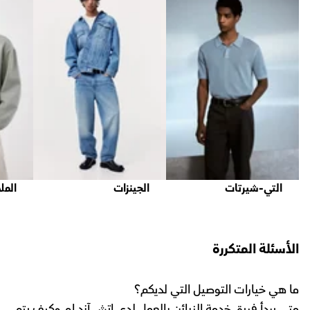
التي-شيرتات
الجينزات
المل
الأسئلة المتكررة
ما هي خيارات التوصيل التي لديكم؟
متى يبدأ فريق خدمة الزبائن بالعمل لدى اتش آند ام وكيف يتم