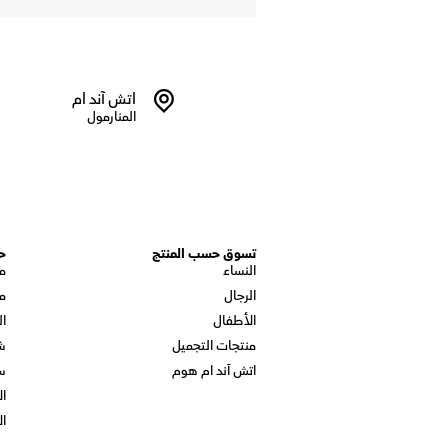
اتش آند ام
المنارمول
تسوق حسب المنتج
ح
النساء
م
الرجال
م
الأطفال
ال
منتجات التجميل
ش
اتش آند ام هوم
س
ال
ال